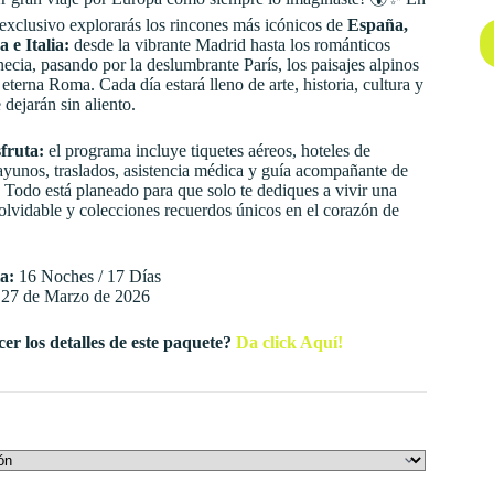
3,050.00 $
 exclusivo explorarás los rincones más icónicos de
España
,
hasta
za
e
Italia
:
desde la vibrante
Madrid
hasta los románticos
3,995.00 $
necia
, pasando por la deslumbrante
París
, los paisajes alpinos
 eterna
Roma
. Cada día estará lleno de arte, historia, cultura y
 dejarán sin aliento.
sfruta:
el programa incluye tiquetes aéreos, hoteles de
ayunos, traslados, asistencia médica y guía acompañante de
 Todo está planeado para que solo te dediques a vivir una
olvidable y colecciones recuerdos únicos en el corazón de
a:
16 Noches / 17 Días
27 de Marzo de 2026
er los detalles de este paquete?
Da click Aquí!