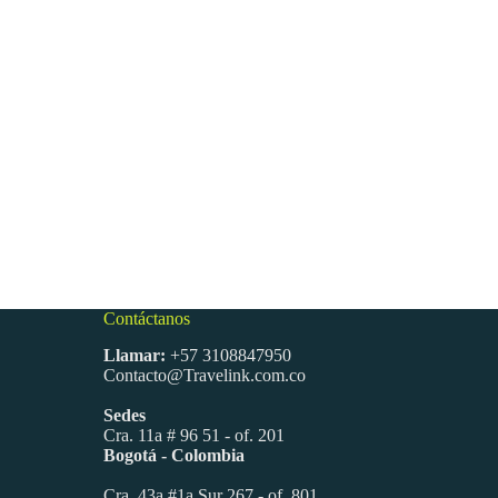
Contáctanos
Llamar:
+57 3108847950
Contacto@Travelink.com.co
Sedes
Cra. 11a # 96 51 - of. 201
Bogotá - Colombia
Cra. 43a #1a Sur 267 - of. 801