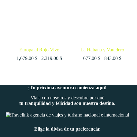
Europa al Rojo Vivo
La Habana y Varadero
Rango
Rango
1,679.00
$
-
2,319.00
$
677.00
$
-
843.00
$
de
de
precios:
precios:
desde
desde
1,679.00 $
677.00 
hasta
hasta
¡Tu próxima aventura comienza aquí!
2,319.00 $
843.00 
Viaja con nosotros y descubre por qué
tu tranquilidad y felicidad son nuestro destino
.
Elige la divisa de tu preferencia
: