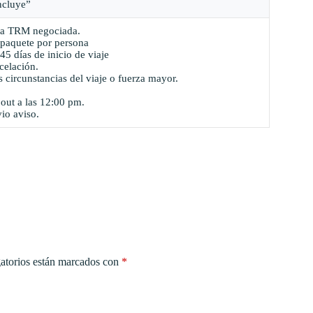
ncluye”
 la TRM negociada.
l paquete por persona
45 días de inicio de viaje
celación.
as circunstancias del viaje o fuerza mayor.
 out a las 12:00 pm.
vio aviso.
atorios están marcados con
*