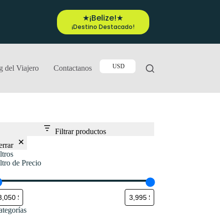
★¡Belize!★
¡Destino Destacado!
USD
g del Viajero
Contactanos
Filtrar productos
errar
ltros
ltro de Precio
ategorías