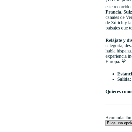
este recorrido
Francia
,
Sui
canales de
Ve
de
Zúrich
y la
paisajes que te
Relájate y di
categoría, des
habla hispana.
experiencia in
Europa. 💙
Estanci
Salida:
Quieres conoc
Acomodación