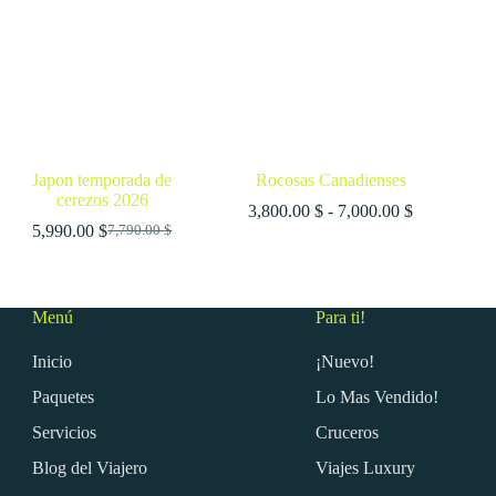
Japon temporada de
Rocosas Canadienses
cerezos 2026
Rango
3,800.00
$
-
7,000.00
$
de
5,990.00
$
7,790.00
$
El
El
precios:
precio
precio
desde
original
actual
$
3,800.00 $
era:
es:
hasta
Menú
Para ti!
7,790.00 $.
5,990.00 $.
$
7,000.00 $
Inicio
¡Nuevo!
Paquetes
Lo Mas Vendido!
Servicios
Cruceros
Blog del Viajero
Viajes Luxury