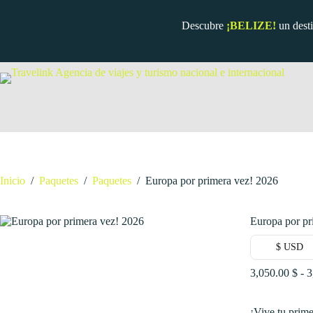
Saltar
al
Descubre
¡BELIZE!
un dest
contenido
Inicio
/
Paquetes
/
Paquetes
/
Europa por primera vez! 2026
Europa por pr
$ USD
3,050.00
$
-
3
¡Vive tu prim