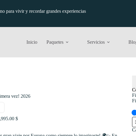
ino para vivir y recordar grandes experiencias
Inicio
Paquetes
Servicios
Blo
C
Fi
imera vez! 2026
Fi
Rango
,995.00
$
de
precios:
C
desde
er gran viaje por Europa como siempre lo imaginaste! 🌍✨ En