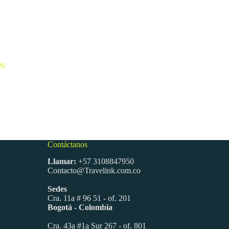
26
ango
e
recios:
esde
,050.00 $
asta
,995.00 $
Contáctanos
Llamar:
+57 3108847950
Contacto@Travelink.com.co
Sedes
Cra. 11a # 96 51 - of. 201
Bogotá - Colombia
Cra. 43a #1a Sur 267 - of. 801