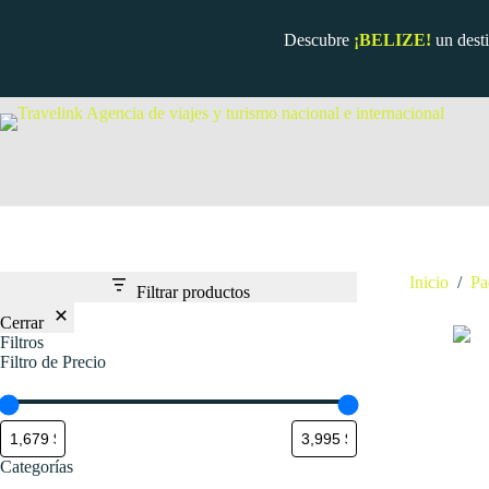
Saltar
al
Descubre
¡BELIZE!
un dest
contenido
Inicio
/
Pa
Filtrar productos
Cerrar
Filtros
Filtro de Precio
Categorías