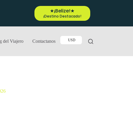
★¡Belize!★
¡Destino Destacado!
USD
g del Viajero
Contactanos