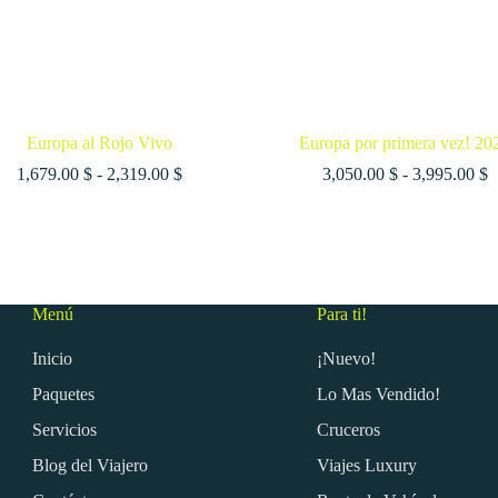
Europa al Rojo Vivo
Europa por primera vez! 20
Rango
R
1,679.00
$
-
2,319.00
$
3,050.00
$
-
3,995.00
$
de
d
precios:
p
desde
d
1,679.00 $
3
hasta
h
2,319.00 $
3
Menú
Para ti!
Inicio
¡Nuevo!
Paquetes
Lo Mas Vendido!
Servicios
Cruceros
Blog del Viajero
Viajes Luxury