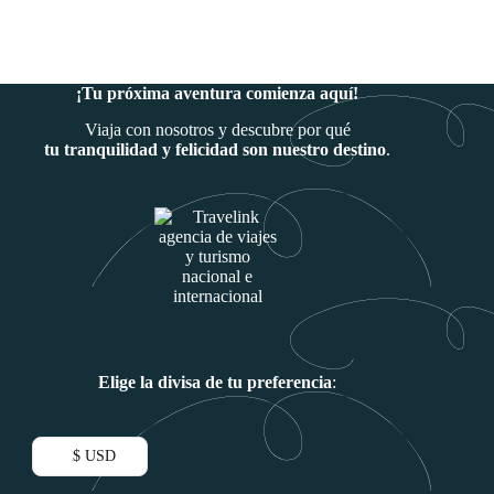
desde
original
actual
699.00 $
era:
es:
hasta
7,790.00 $.
5,990.00 $.
1,374.00 $
¡Tu próxima aventura comienza aquí!
Viaja con nosotros y descubre por qué
tu tranquilidad y felicidad son nuestro destino
.
Elige la divisa de tu preferencia
:
$ USD