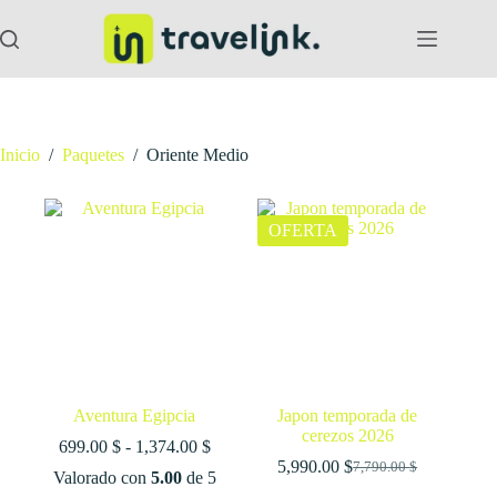
Saltar
al
contenido
Inicio
/
Paquetes
/
Oriente Medio
OFERTA
Aventura Egipcia
Japon temporada de
cerezos 2026
Rango
699.00
$
-
1,374.00
$
de
5,990.00
$
7,790.00
$
El
El
Valorado con
5.00
de 5
precios:
precio
precio