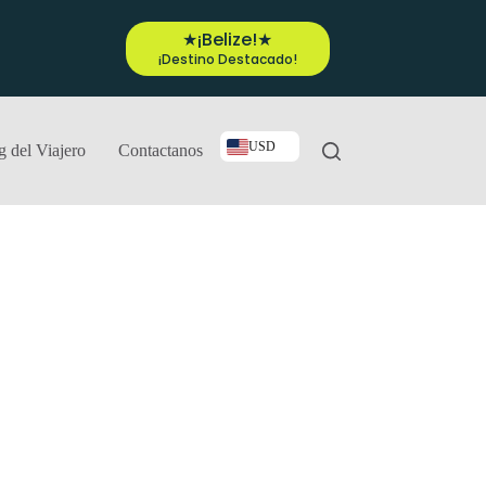
★¡Belize!★
¡Destino Destacado!
USD
g del Viajero
Contactanos