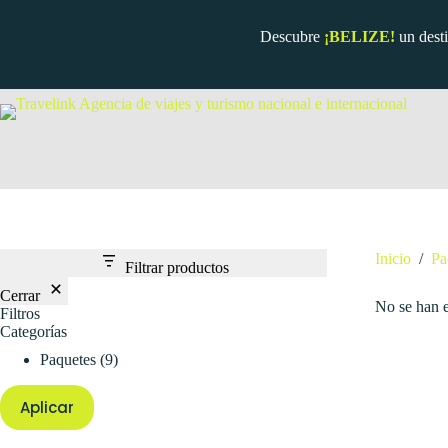
Saltar
al
Descubre
¡BELIZE!
un dest
contenido
Inicio
/
Pa
Filtrar productos
Cerrar
No se han e
Filtros
Categorías
9
Paquetes
9
productos
Aplicar